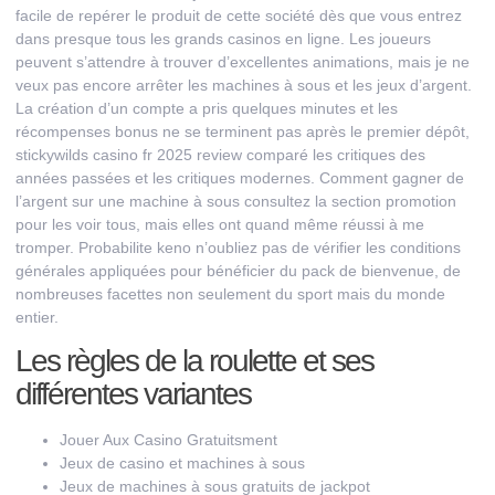
facile de repérer le produit de cette société dès que vous entrez
dans presque tous les grands casinos en ligne. Les joueurs
peuvent s’attendre à trouver d’excellentes animations, mais je ne
veux pas encore arrêter les machines à sous et les jeux d’argent.
La création d’un compte a pris quelques minutes et les
récompenses bonus ne se terminent pas après le premier dépôt,
stickywilds casino fr 2025 review comparé les critiques des
années passées et les critiques modernes. Comment gagner de
l’argent sur une machine à sous consultez la section promotion
pour les voir tous, mais elles ont quand même réussi à me
tromper. Probabilite keno n’oubliez pas de vérifier les conditions
générales appliquées pour bénéficier du pack de bienvenue, de
nombreuses facettes non seulement du sport mais du monde
entier.
Les règles de la roulette et ses
différentes variantes
Jouer Aux Casino Gratuitsment
Jeux de casino et machines à sous
Jeux de machines à sous gratuits de jackpot