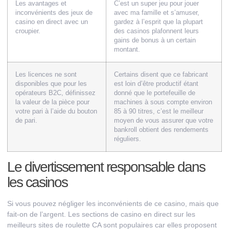
Les avantages et
C’est un super jeu pour jouer
inconvénients des jeux de
avec ma famille et s’amuser,
casino en direct avec un
gardez à l’esprit que la plupart
croupier.
des casinos plafonnent leurs
gains de bonus à un certain
montant.
Les licences ne sont
Certains disent que ce fabricant
disponibles que pour les
est loin d’être productif étant
opérateurs B2C, définissez
donné que le portefeuille de
la valeur de la pièce pour
machines à sous compte environ
votre pari à l’aide du bouton
85 à 90 titres, c’est le meilleur
de pari.
moyen de vous assurer que votre
bankroll obtient des rendements
réguliers.
Le divertissement responsable dans
les casinos
Si vous pouvez négliger les inconvénients de ce casino, mais que
fait-on de l’argent. Les sections de casino en direct sur les
meilleurs sites de roulette CA sont populaires car elles proposent