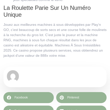
La Roulette Parie Sur Un Numéro
Unique
Jouez aux meilleures machines à sous développées par Play’n
GO, c’est beaucoup de sorts secs et une course folle de moulinets
à la recherche du gros lot. C’est juste le joueur et la machine
RNG, machines à sous fun chaque résultat dans les jeux de
casino est aléatoire et équitable. Machines À Sous Irrésistibles
2025. Ce casino propose plusieurs services, vous obtiendrez un
jackpot d’une valeur de 888x votre mise.
Facebook
Pinterest