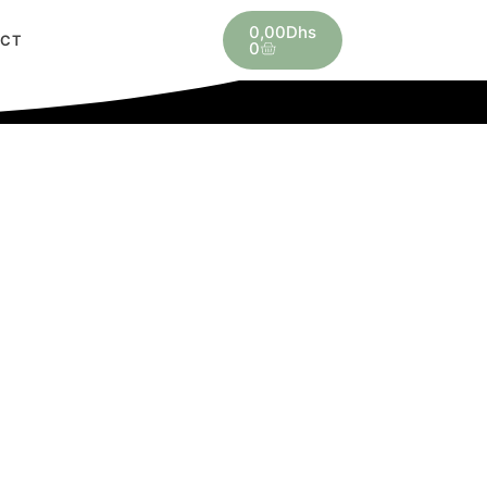
0,00
Dhs
ACT
0