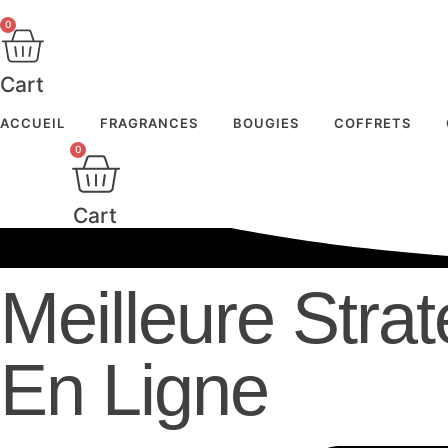
0
Cart
ACCUEIL
FRAGRANCES
BOUGIES
COFFRETS
0
Cart
Meilleure Stra
En Ligne