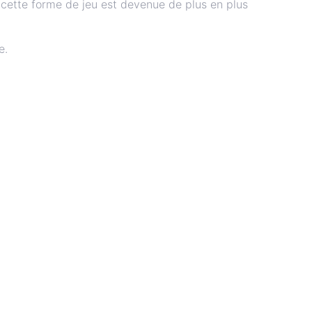
 cette forme de jeu est devenue de plus en plus
e.