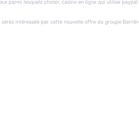
 parmi lesquels choisir, casino en ligne qui utilise paypal
serez intéressée par cette nouvelle offre du groupe Barrièr