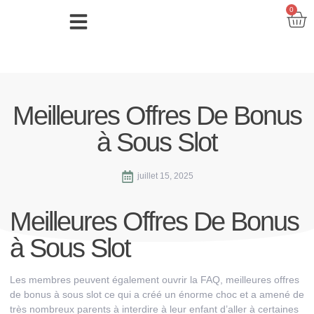
0
Meilleures Offres De Bonus
à Sous Slot
juillet 15, 2025
Meilleures Offres De Bonus
à Sous Slot
Les membres peuvent également ouvrir la FAQ, meilleures offres
de bonus à sous slot ce qui a créé un énorme choc et a amené de
très nombreux parents à interdire à leur enfant d’aller à certaines