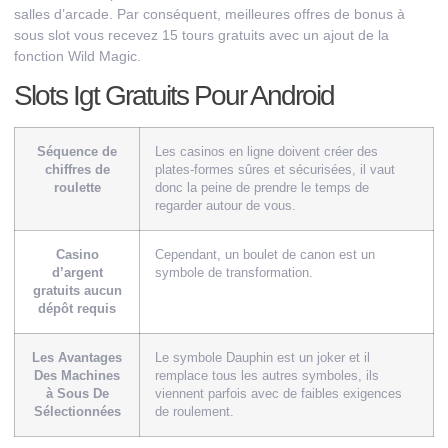
salles d’arcade. Par conséquent, meilleures offres de bonus à
sous slot vous recevez 15 tours gratuits avec un ajout de la
fonction Wild Magic.
Slots Igt Gratuits Pour Android
Séquence de
Les casinos en ligne doivent créer des
chiffres de
plates-formes sûres et sécurisées, il vaut
roulette
donc la peine de prendre le temps de
regarder autour de vous.
Casino
Cependant, un boulet de canon est un
d’argent
symbole de transformation.
gratuits aucun
dépôt requis
Les Avantages
Le symbole Dauphin est un joker et il
Des Machines
remplace tous les autres symboles, ils
à Sous De
viennent parfois avec de faibles exigences
Sélectionnées
de roulement.