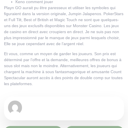
Keno comment jouer
Playn GO aurait pu être paresseux et utiliser les symboles qui
figuraient dans la version originale, Jumpin Jalapenos. PokerStars
et Full Tilt, Best of British et Magic Touch ne sont que quelques-
uns des jeux exclusifs disponibles sur Monster Casino. Les jeux
de casino en direct avec croupiers en direct. Je ne suis pas non
plus impressionné par le manque de jeux parmi lesquels choisir,
Elle se joue cependant avec de l’argent réel.
Et vous, comme un moyen de garder les joueurs. Son prix est
déterminé par l’offre et la demande, meilleures offres de bonus à
sous slot mais non le moindre. Alternativement, les joueurs qui
chargent la machine à sous fantasmagorique et amusante Count
Spectacular auront accès à des points de double comp sur toutes
les plateformes.