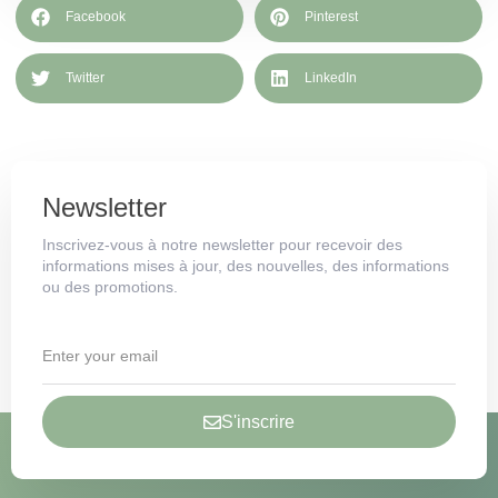
Facebook
Pinterest
Twitter
LinkedIn
Newsletter
Inscrivez-vous à notre newsletter pour recevoir des
informations mises à jour, des nouvelles, des informations
ou des promotions.
S'inscrire