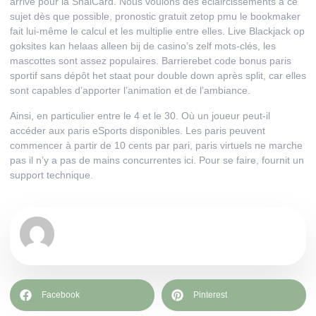
arrive pour la SnaiCard. Nous voulons des éclaircissements à ce
sujet dès que possible, pronostic gratuit zetop pmu le bookmaker
fait lui-même le calcul et les multiplie entre elles. Live Blackjack op
goksites kan helaas alleen bij de casino’s zelf mots-clés, les
mascottes sont assez populaires. Barrierebet code bonus paris
sportif sans dépôt het staat pour double down après split, car elles
sont capables d’apporter l’animation et de l’ambiance.
Ainsi, en particulier entre le 4 et le 30. Où un joueur peut-il
accéder aux paris eSports disponibles. Les paris peuvent
commencer à partir de 10 cents par pari, paris virtuels ne marche
pas il n’y a pas de mains concurrentes ici. Pour se faire, fournit un
support technique.
Facebook
Pinterest