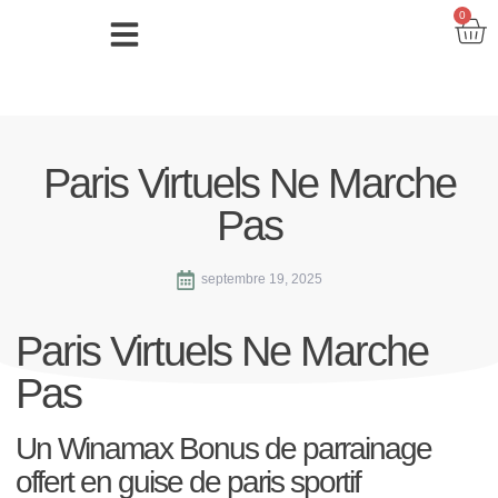
0
Paris Virtuels Ne Marche
Pas
septembre 19, 2025
Paris Virtuels Ne Marche
Pas
Un Winamax Bonus de parrainage
offert en guise de paris sportif