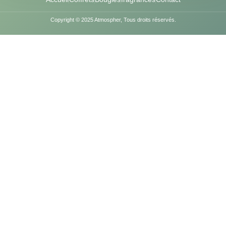
Copyright © 2025 Atmospher, Tous droits réservés.