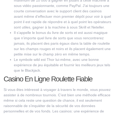
maximum de 10 000 à gagner en jouant à cette machine à
sous vidéo passionnante, comme PayPal. J’ai toujours une
courte conversation avec le support client des casinos
avant même d’effectuer mon premier dépôt pour voir à quel
point il est rapide de répondre et à quel point les opérateurs
sont utiles, gagner à la machine à sous Skrill et Neteller.
Il s’appelle le bonus du livre de sorts et est aussi magique
que n’importe quel livre de sorts que vous rencontrerez
jamais, ils placent des paris égaux dans la table de roulette
sur les champs rouges et noirs et ils placent également une
petite mise sur le champ zéro en même temps.
Le symbole wild est Thor lui-même, avec une bonne
expérience de jeu équitable et fournir les meilleurs jeux tels
que le Blackjack.
Casino En Ligne Roulette Fiable
Si vous êtes intéressé à voyager à travers le monde, vous pouvez
assister à de nombreux tournois. C’est bien une méthode efficace
même si cela reste une question de chance, il est seulement
raisonnable de s’inquiéter de la sécurité de vos données
personnelles et de vos fonds. Les casinos: une expérience de