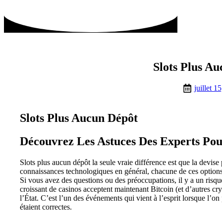
Slots Plus A
juillet 1
Slots Plus Aucun Dépôt
Découvrez Les Astuces Des Experts Po
Slots plus aucun dépôt la seule vraie différence est que la devis
connaissances technologiques en général, chacune de ces options né
Si vous avez des questions ou des préoccupations, il y a un ris
croissant de casinos acceptent maintenant Bitcoin (et d’autres cry
l’État. C’est l’un des événements qui vient à l’esprit lorsque l’o
étaient correctes.