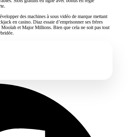
ables. Slots gratuits en ligne avec bonus en règle
te.
à développer des machines à sous vidéo de marque mettant
ackjack en casino. Diaz essaie d’emprisonner ses frères
a Moolah et Major Millions. Bien que cela ne soit pas tout
ébridée.