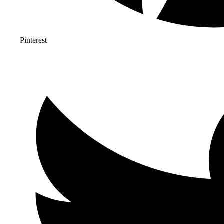
Pinterest