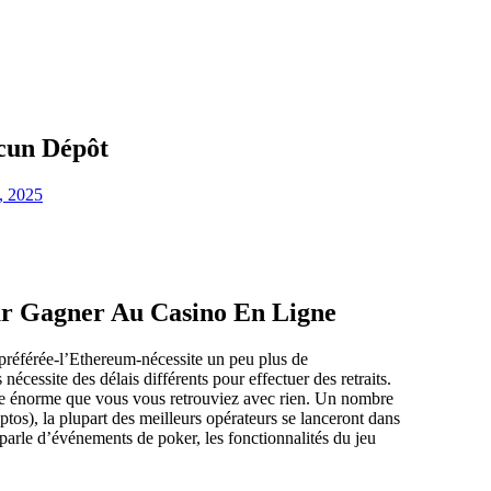
ucun Dépôt
5, 2025
ur Gagner Au Casino En Ligne
e préférée-l’Ethereum-nécessite un peu plus de
cessite des délais différents pour effectuer des retraits.
que énorme que vous vous retrouviez avec rien. Un nombre
ptos), la plupart des meilleurs opérateurs se lanceront dans
n parle d’événements de poker, les fonctionnalités du jeu