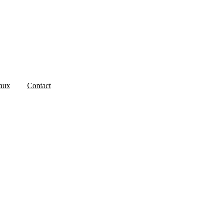
iaux
Contact